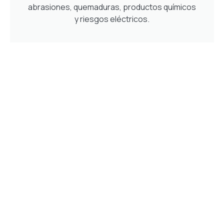
abrasiones, quemaduras, productos químicos
y riesgos eléctricos.
PROTECCIÓN DE PIES
Protegen los pies contra impactos,
compresión, perforaciones y deslizamientos